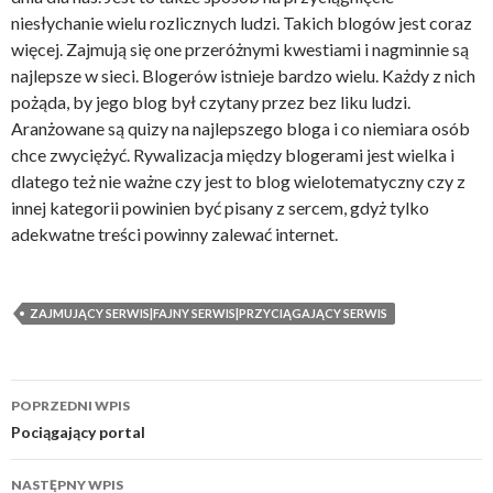
niesłychanie wielu rozlicznych ludzi. Takich blogów jest coraz
więcej. Zajmują się one przeróżnymi kwestiami i nagminnie są
najlepsze w sieci. Blogerów istnieje bardzo wielu. Każdy z nich
pożąda, by jego blog był czytany przez bez liku ludzi.
Aranżowane są quizy na najlepszego bloga i co niemiara osób
chce zwyciężyć. Rywalizacja między blogerami jest wielka i
dlatego też nie ważne czy jest to blog wielotematyczny czy z
innej kategorii powinien być pisany z sercem, gdyż tylko
adekwatne treści powinny zalewać internet.
ZAJMUJĄCY SERWIS|FAJNY SERWIS|PRZYCIĄGAJĄCY SERWIS
Zobacz
POPRZEDNI WPIS
wpisy
Pociągający portal
NASTĘPNY WPIS