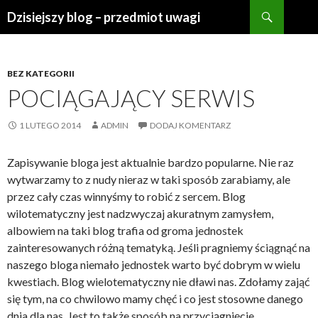
Szukaj
Dzisiejszy blog – przedmiot uwagi
PRZESKOCZ
DO
TREŚCI
BEZ KATEGORII
POCIĄGAJĄCY SERWIS
1 LUTEGO 2014
ADMIN
DODAJ KOMENTARZ
Zapisywanie bloga jest aktualnie bardzo popularne. Nie raz
wytwarzamy to z nudy nieraz w taki sposób zarabiamy, ale
przez cały czas winnyśmy to robić z sercem. Blog
wilotematyczny jest nadzwyczaj akuratnym zamysłem,
albowiem na taki blog trafia od groma jednostek
zainteresowanych różną tematyką. Jeśli pragniemy ściągnąć na
naszego bloga niemało jednostek warto być dobrym w wielu
kwestiach. Blog wielotematyczny nie dławi nas. Zdołamy zająć
się tym, na co chwilowo mamy chęć i co jest stosowne danego
dnia dla nas. Jest to także sposób na przyciągnięcie