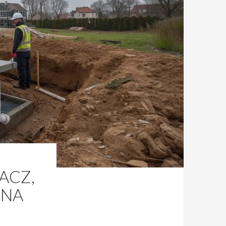
ACZ,
 NA