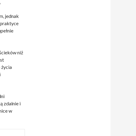
?
m, jednak
 praktyce
pełnie
ścieków niż
st
 życia
i
dni
 zdalnie i
nice w