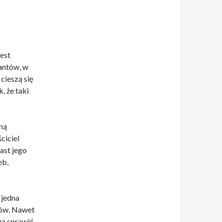
est
antów, w
cieszą się
, że taki
ną
ciciel
ast jego
eb,
 jedna
mów. Nawet
ą sprawić,