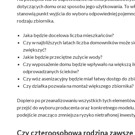
dotyczących domu oraz sposobu jego użytkowania. To wł
stanowią punkt wyjścia do wyboru odpowiedniej pojemnoś
rodzaju zbiornika.
Jaka będzie docelowa liczba mieszkańców?
Czy w najbliższych latach liczba domowników może si
zwiększyć?
Jakie będzie przeciętne zużycie wody?
Czy wyposażenie domu będzie wpływało na większą il
odprowadzanych ścieków?
Czy wóz asenizacyjny będzie miał łatwy dostęp do zbi
Czy działka pozwala na montaż większego zbiornika?
Dopiero po przeanalizowaniu wszystkich tych elementó
przejść do wyboru producenta oraz konkretnego modelu.
podejście znacząco zmniejsza ryzyko nietrafionej inwesty
Czy czteroosobowa rodzina zawsze