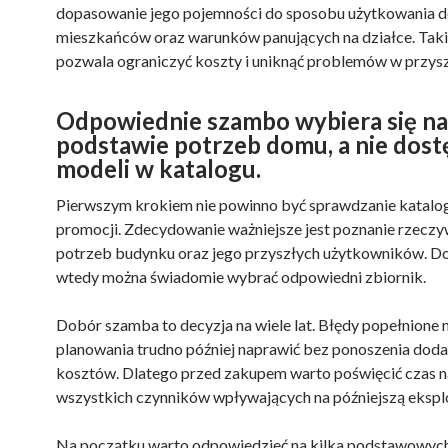
dopasowanie jego pojemności do sposobu użytkowania d
mieszkańców oraz warunków panujących na działce. Taki
pozwala ograniczyć koszty i uniknąć problemów w przysz
Odpowiednie szambo wybiera się na
podstawie potrzeb domu, a nie dos
modeli w katalogu.
Pierwszym krokiem nie powinno być sprawdzanie katalo
promocji. Zdecydowanie ważniejsze jest poznanie rzeczy
potrzeb budynku oraz jego przyszłych użytkowników. D
wtedy można świadomie wybrać odpowiedni zbiornik.
Dobór szamba to decyzja na wiele lat. Błędy popełnione n
planowania trudno później naprawić bez ponoszenia do
kosztów. Dlatego przed zakupem warto poświęcić czas na
wszystkich czynników wpływających na późniejszą ekspl
Na początku warto odpowiedzieć na kilka podstawowyc