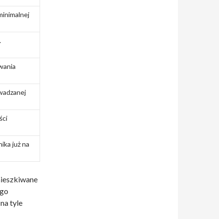
minimalnej
.
wania
owadzanej
ści
ika już na
mieszkiwane
ego
na tyle