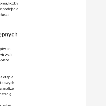
omu, liczby
e podejście
łości.
tępnych
gów ani
wistych
opiero
a etapie
datkowych
 analizę
oatację.
h pytań