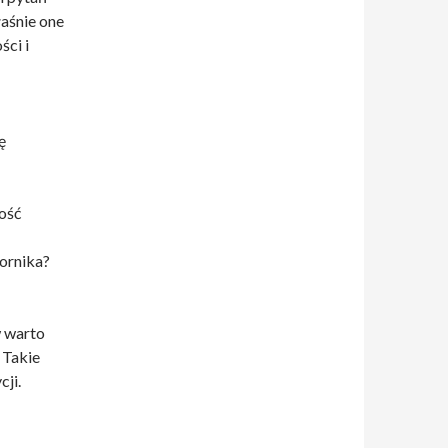
aśnie one
ci i
ę
ość
ornika?
w warto
 Takie
cji.