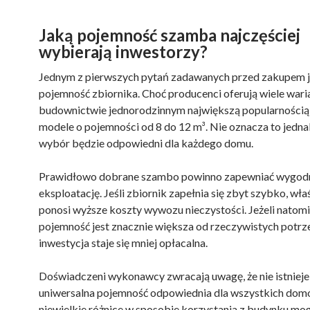
Jaką pojemność szamba najczęściej
wybierają inwestorzy?
Jednym z pierwszych pytań zadawanych przed zakupem j
pojemność zbiornika. Choć producenci oferują wiele wari
budownictwie jednorodzinnym największą popularnością 
modele o pojemności od 8 do 12 m³. Nie oznacza to jednak
wybór będzie odpowiedni dla każdego domu.
Prawidłowo dobrane szambo powinno zapewniać wygod
eksploatację. Jeśli zbiornik zapełnia się zbyt szybko, właś
ponosi wyższe koszty wywozu nieczystości. Jeżeli natomi
pojemność jest znacznie większa od rzeczywistych potrz
inwestycja staje się mniej opłacalna.
Doświadczeni wykonawcy zwracają uwagę, że nie istnieje
uniwersalna pojemność odpowiednia dla wszystkich do
niewielkie różnice w sposobie korzystania z budynku mog