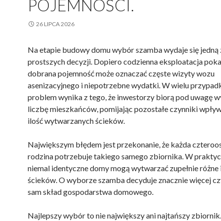
POJEMNOŚCI.
26 LIPCA 2026
Na etapie budowy domu wybór szamba wydaje się jedną 
prostszych decyzji. Dopiero codzienna eksploatacja pokaz
dobrana pojemność może oznaczać częste wizyty wozu
asenizacyjnego i niepotrzebne wydatki. W wielu przypad
problem wynika z tego, że inwestorzy biorą pod uwagę w
liczbę mieszkańców, pomijając pozostałe czynniki wpływ
ilość wytwarzanych ścieków.
Największym błędem jest przekonanie, że każda cztero
rodzina potrzebuje takiego samego zbiornika. W prakty
niemal identyczne domy mogą wytwarzać zupełnie różne i
ścieków. O wyborze szamba decyduje znacznie więcej cz
sam skład gospodarstwa domowego.
Najlepszy wybór to nie największy ani najtańszy zbiornik.