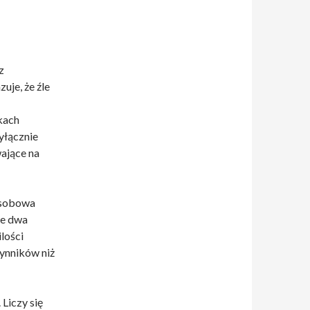
z
uje, że źle
kach
yłącznie
ające na
osobowa
ce dwa
lości
ynników niż
 Liczy się