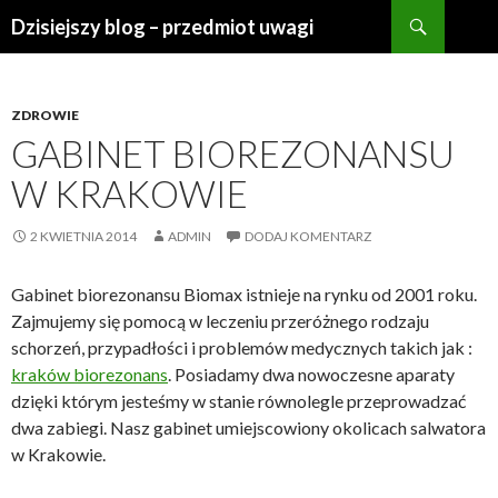
Szukaj
Dzisiejszy blog – przedmiot uwagi
PRZESKOCZ
DO
TREŚCI
ZDROWIE
GABINET BIOREZONANSU
W KRAKOWIE
2 KWIETNIA 2014
ADMIN
DODAJ KOMENTARZ
Gabinet biorezonansu Biomax istnieje na rynku od 2001 roku.
Zajmujemy się pomocą w leczeniu przeróżnego rodzaju
schorzeń, przypadłości i problemów medycznych takich jak :
kraków biorezonans
. Posiadamy dwa nowoczesne aparaty
dzięki którym jesteśmy w stanie równolegle przeprowadzać
dwa zabiegi. Nasz gabinet umiejscowiony okolicach salwatora
w Krakowie.