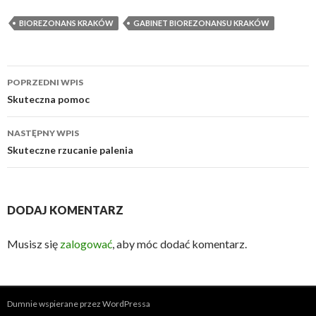
BIOREZONANS KRAKÓW
GABINET BIOREZONANSU KRAKÓW
Zobacz
POPRZEDNI WPIS
wpisy
Skuteczna pomoc
NASTĘPNY WPIS
Skuteczne rzucanie palenia
DODAJ KOMENTARZ
Musisz się
zalogować
, aby móc dodać komentarz.
Dumnie wspierane przez WordPressa