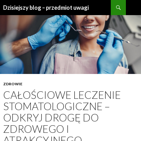
Szukaj
Dzisiejszy blog – przedmiot uwagi
PRZESKOCZ
DO
TREŚCI
ZDROWIE
CAŁOŚCIOWE LECZENIE
STOMATOLOGICZNE –
ODKRYJ DROGĘ DO
ZDROWEGO I
ATRAKCYJNEGO