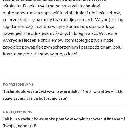
uśmiechu. Dzięki użyciu nowoczesnych technologii i
materiałów, można poprawić kształt, kolor i ułożenie zębów,
co przekłada się na ładny i harmonijny uśmiech. Ważne jest, by
regularnie uczęszczać na wizyty kontrolne u stomatologa,
nawet jeśli nie odczuwamy żadnych dolegliwości. Wczesne
wykrycie i leczenie problemów stomatologicznych może
zapobiec poważniejszym schorzeniom i oszczędzić nam bólu i
kosztownych zabiegów w przyszłości.
Zobacz
POPRZEDNI WPIS
wpisy
Technologie wykorzystywane w produkcji śrub i wkrętów – jakie
rozwiązania są najskuteczniejsze?
NASTĘPNY WPIS
Jak biuro rachunkowe może pomóc w administrowaniu finansami
Twojej jednostki?