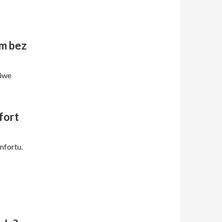
m bez
ciwe
fort
mfortu.