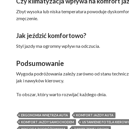
Czy klimatyzacja wpływa na komfort ja
Zbyt wysoka lub niska temperatura powoduje dyskomfort
zmęczenie.
Jak jeździć komfortowo?
Styl jazdy ma ogromny wpływ na odczucia.
Podsumowanie
Wygoda podróżowania zależy zarówno od stanu technicz
jak i nawyków kierowcy.
To obszar, który warto rozwijać każdego dnia.
ERGONOMIA WNĘTRZA AUTA
KOMFORT JAZDY AUTA
KOMFORT JAZDY SAMOCHODEM
USTAWIENIE FOTELA KIEROW
WYGODA PODRÓŻOWANIA
ZAWIESZENIE I OPONY