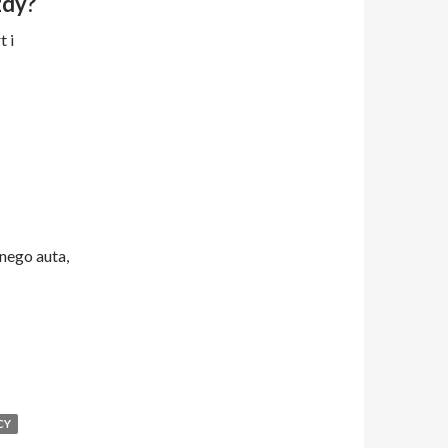
zdy?
 i
nego auta,
CY