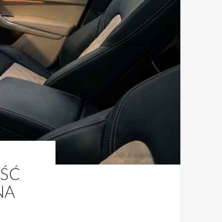
EŚĆ
NA