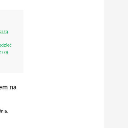
pszą
edzieć
pszą
em na
nia.