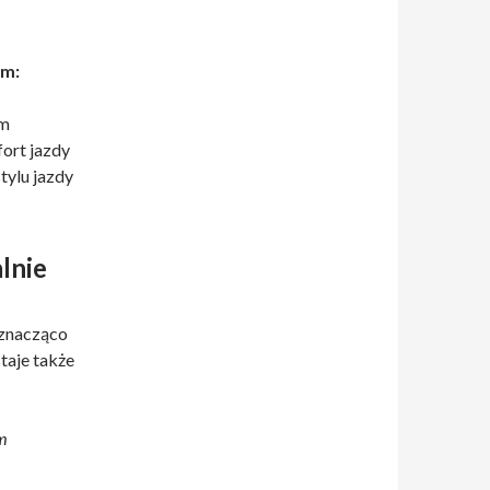
em:
em
ort jazdy
tylu jazdy
lnie
 znacząco
taje także
m