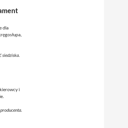
dament
e dla
kręgosłupa,
 siedziska.
kierowcy i
e.
producenta.