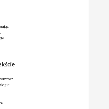
nując
k
dy.
kście
 komfort
ologie
e.