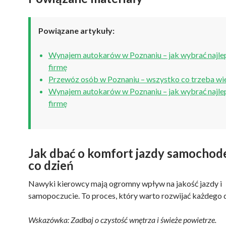
Powiązane artykuły:
Wynajem autokarów w Poznaniu – jak wybrać najle
firmę
Przewóz osób w Poznaniu – wszystko co trzeba wi
Wynajem autokarów w Poznaniu – jak wybrać najle
firmę
Jak dbać o komfort jazdy samochod
co dzień
Nawyki kierowcy mają ogromny wpływ na jakość jazdy i
samopoczucie. To proces, który warto rozwijać każdego d
Wskazówka: Zadbaj o czystość wnętrza i świeże powietrze.