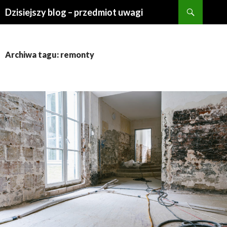
Szukaj
Dzisiejszy blog – przedmiot uwagi
PRZESKOCZ
DO
TREŚCI
Archiwa tagu: remonty