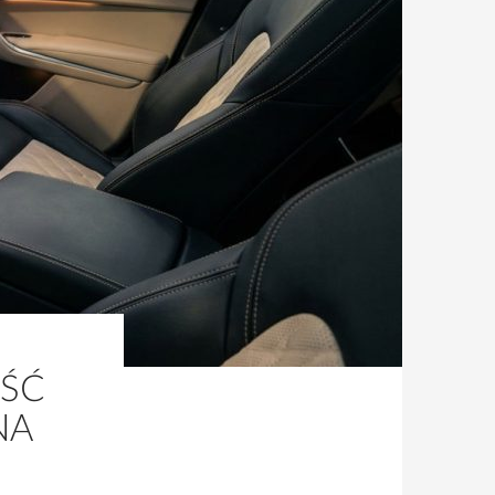
EŚĆ
NA