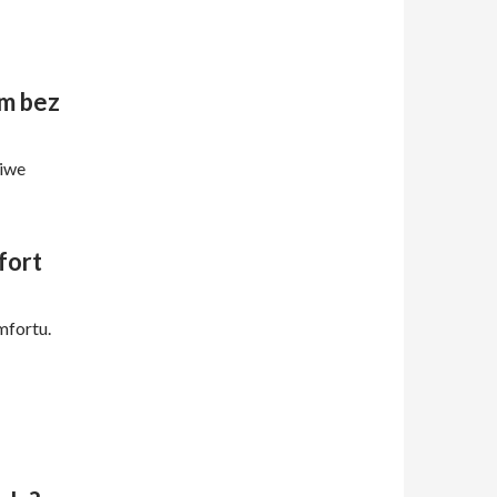
m bez
ciwe
fort
mfortu.