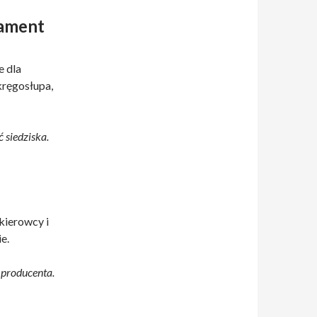
dament
e dla
kręgosłupa,
 siedziska.
kierowcy i
e.
producenta.