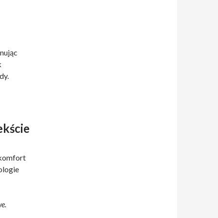
nując
k
dy.
kście
 komfort
ologie
e.