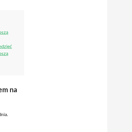
pszą
edzieć
pszą
em na
nia.