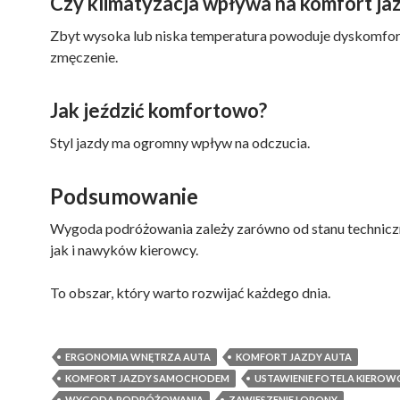
Czy klimatyzacja wpływa na komfort ja
Zbyt wysoka lub niska temperatura powoduje dyskomfort
zmęczenie.
Jak jeździć komfortowo?
Styl jazdy ma ogromny wpływ na odczucia.
Podsumowanie
Wygoda podróżowania zależy zarówno od stanu technicz
jak i nawyków kierowcy.
To obszar, który warto rozwijać każdego dnia.
ERGONOMIA WNĘTRZA AUTA
KOMFORT JAZDY AUTA
KOMFORT JAZDY SAMOCHODEM
USTAWIENIE FOTELA KIEROW
WYGODA PODRÓŻOWANIA
ZAWIESZENIE I OPONY