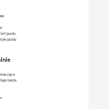
em:
em
ort jazdy
tylu jazdy
lnie
 znacząco
taje także
m