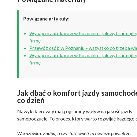
Powiązane artykuły:
Wynajem autokarów w Poznaniu – jak wybrać najle
firmę
Przewóz osób w Poznaniu – wszystko co trzeba wi
Wynajem autokarów w Poznaniu – jak wybrać najle
firmę
Jak dbać o komfort jazdy samochod
co dzień
Nawyki kierowcy mają ogromny wpływ na jakość jazdy i
samopoczucie. To proces, który warto rozwijać każdego d
Wskazówka: Zadbaj o czystość wnętrza i świeże powietrze.