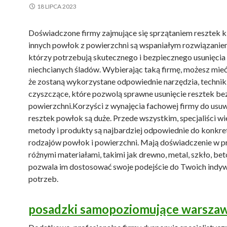
18 LIPCA 2023
Doświadczone firmy zajmujące się sprzątaniem resztek kle
innych powłok z powierzchni są wspaniałym rozwiązaniem
którzy potrzebują skutecznego i bezpiecznego usunięcia
niechcianych śladów. Wybierając taką firmę, możesz mie
że zostaną wykorzystane odpowiednie narzędzia, techniki
czyszczące, które pozwolą sprawne usunięcie resztek b
powierzchni.Korzyści z wynajęcia fachowej firmy do usu
resztek powłok są duże. Przede wszystkim, specjaliści wi
metody i produkty są najbardziej odpowiednie do konkre
rodzajów powłok i powierzchni. Mają doświadczenie w p
różnymi materiałami, takimi jak drewno, metal, szkło, bet
pozwala im dostosować swoje podejście do Twoich indy
potrzeb.
posadzki samopoziomujące warsza