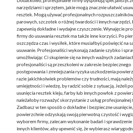
Dodatkowo, profesjonalne firmy dysponują specjalistycz
narzędziami i sprzętem, jakie mogą znacznie ułatwić usu
resztek. Mogą używać profesjonalnych rozpuszczalnikó
parowych, szczotek o różnej twardości i innych narzędzi, 
zapewnią dokładne i wydajne czyszczenie. Wynajęcie pro
firmy do usuwania resztek ma także inne korzyści. Po pie
oszczędza czas i wysiłek, które musiałbyś poświęcić na 
usuwanie. Profesjonaliści wykonają zadanie szybko i spra
umożliwiając Ci skupienie się na innych ważnych zadaniac
profesjonaliści są przeszkoleni w zakresie bezpiecznego
postępowania i zmniejszania ryzyka uszkodzenia powier
razie jakichkolwiek problemów czy trudności, mają należ
umiejętności i wiedzę, by radzić sobie z sytuacją. Jeżeli p
usunięcia resztek kleju, farby lub innych powłok z powier
należałoby rozważyć skorzystanie z usług profesjonalnej 
Zadbasz w ten sposób o dokładne i bezpieczne usunięcie,
powierzchnie odzyskają swoją pierwotną czystość i wygl
wyborem firmy, zalecam wykonanie badań i sprawdzenie 
innych klientów, aby upewnić się, że wybierasz wiarygodn