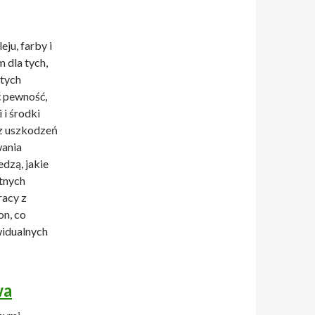
ju, farby i
 dla tych,
 tych
ć pewność,
 i środki
ez uszkodzeń
wania
edzą, jakie
tnych
racy z
on, co
widualnych
wa