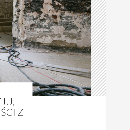
JU,
ŚCI Z