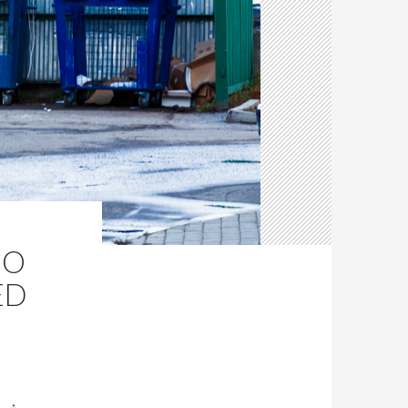
CO
ED