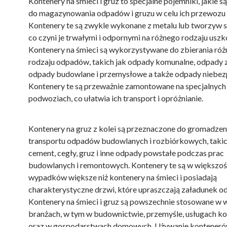
Kontenery na śmieci i gruz to specjalne pojemniki, jakie 
do magazynowania odpadów i gruzu w celu ich przewozu i 
Kontenery te są zwykle wykonane z metalu lub tworzyw 
co czyni je trwałymi i odpornymi na różnego rodzaju uszk
Kontenery na śmieci są wykorzystywane do zbierania ró
rodzaju odpadów, takich jak odpady komunalne, odpady z
odpady budowlane i przemysłowe a także odpady niebez
Kontenery te są przeważnie zamontowane na specjalnych
podwoziach, co ułatwia ich transport i opróżnianie.
Kontenery na gruz z kolei są przeznaczone do gromadzeni
transportu odpadów budowlanych i rozbiórkowych, takic
cement, cegły, gruz i inne odpady powstałe podczas prac
budowlanych i remontowych. Kontenery te są w większoś
wypadków większe niż kontenery na śmieci i posiadają
charakterystyczne drzwi, które upraszczają załadunek 
Kontenery na śmieci i gruz są powszechnie stosowane w w
branżach, w tym w budownictwie, przemyśle, usługach k
oraz w gospodarstwach domowych. Używanie kontener