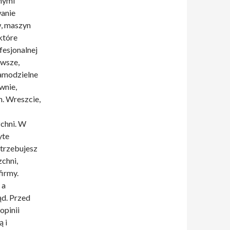
nymi
wanie
w, maszyn
które
fesjonalnej
rwsze,
samodzielne
wnie,
h. Wreszcie,
zchni. W
yte
otrzebujesz
zchni,
firmy.
 a
ąd. Przed
opinii
ą i