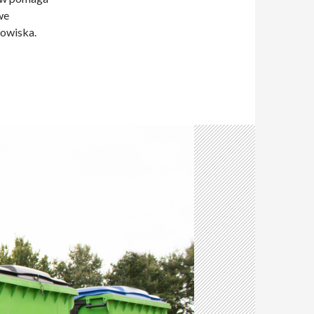
we
dowiska.