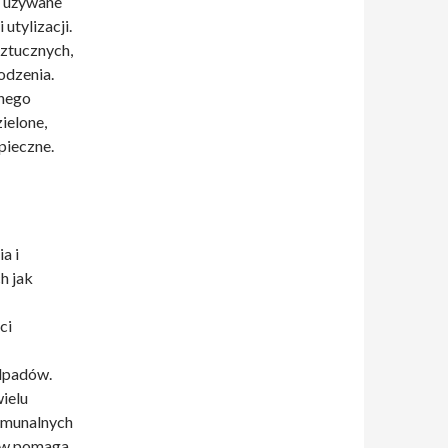
są używane
utylizacji.
sztucznych,
odzenia.
żnego
ielone,
pieczne.
a i
h jak
ci
odpadów.
ielu
omunalnych
ów pomaga