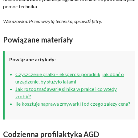
pomoc technika.
Wskazówka: Przed wizytą technika, sprawdź filtry.
Powiązane materiały
Powiązane artykuły:
Czyszczenie pralki – ekspercki poradnik, jak dbać o
urządzenie, by służyło latami
Jak rozpoznać awarię silnika w pralce i co wtedy
zrobić?
Ile kosztuje naprawa zmywarki i od czego zależy cena?
Codzienna profilaktyka AGD