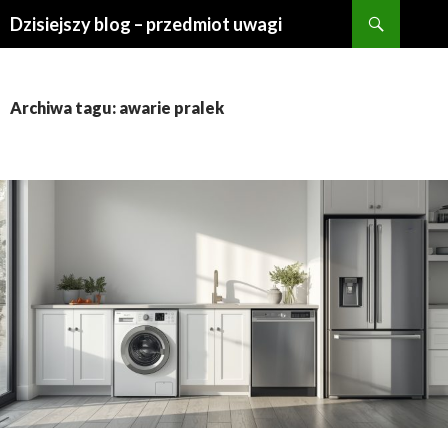
Szukaj
Dzisiejszy blog – przedmiot uwagi
PRZESKOCZ
DO
TREŚCI
Archiwa tagu: awarie pralek