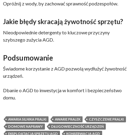
Opróżnij z wody, by zachować sprawność podzespołów.
Jakie błędy skracają żywotność sprzętu?
Nieodpowiednie detergenty to kluczowe przyczyny
szybszego zużycia AGD.
Podsumowanie
Świadome korzystanie z AGD pozwolą wydłużyć żywotność
urządzeń.
Dbanie o AGD to inwestycja w komfort i bezpieczeństwo
domu.
AWARIA SILNIKA PRALKI
AWARIE PRALEK
CZYSZCZENIE PRALKI
DOMOWE NAPRAWY
DŁUGOWIECZNOŚĆ URZĄDZEŃ
EKSPLOATACJA SPRZĘTU AGD
KONSERWACJA AGD