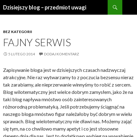
Szukaj
Dzisiejszy blog – przedmiot uwagi
PRZESKOCZ
DO
TREŚCI
BEZ KATEGORII
FAJNY SERWIS
5 LUTEGO 2014
DODAJ KOMENTARZ
Zapisywanie bloga jest w dzisiejszych czasach nadzwyczaj
atrakcyjne. Nie raz wytwarzamy to z poczucia bezsensu nieraz
tak zarabiamy, ale nieprzerwanie winnyśmy to robić z sercem.
Blog wilotematyczny jest wielce dobrym zamysłem, jako że na
taki blog napływa mnóstwo osób zainteresowanych
różnorodną problematyką. Jeśli potrzebujemy ściągnąć na
naszego bloga mnóstwo figur należałoby być dobrym w wielu
sprawach. Blog wielotematyczny nie dławi nas. Możemy zająć
się tym, na co chwilowo mamy apetyt i co jest stosowne
danego dnia dla nas. Jest to dodatkowo wybieg na wywabienie