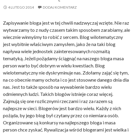
4 LUTEGO 2014
DODAJ KOMENTARZ
Zapisywanie bloga jest w tej chwili nadzwyczaj wzięte. Nie raz
wytwarzamy to z nudy czasem takim sposobem zarabiamy, ale
wiecznie winnyśmy to robić z sercem. Blog wilotematyczny
jest wybitnie właściwym zamysłem, jako że na taki blog
napływa wiele jednostek zainteresowanych rozmaitą
tematyką. Jeżeli pożądamy ściągnąć na naszego bloga masa
person warto być dobrym w wielu kwestiach. Blog
wielotematyczny nie dyskryminuje nas. Zdołamy zająć się tym,
na co obecnie mamy ochota i co jest stosowne danego dnia dla
nas. Jest to także sposób na wywabienie bardzo wielu
odmiennych ludzi. Takich blogów istnieje coraz więcej.
Zajmują się one rozlicznymi rzeczami i raz za razem są
najlepsze w sieci. Blogerów jest bardzo wielu. Każdy z nich
pożąda, by jego blog był czytany przez co niemiara osób.
Organizowane są konkursy na najlepszego bloga i masa
person chce zyskać. Rywalizacja wśród blogerami jest wielka i