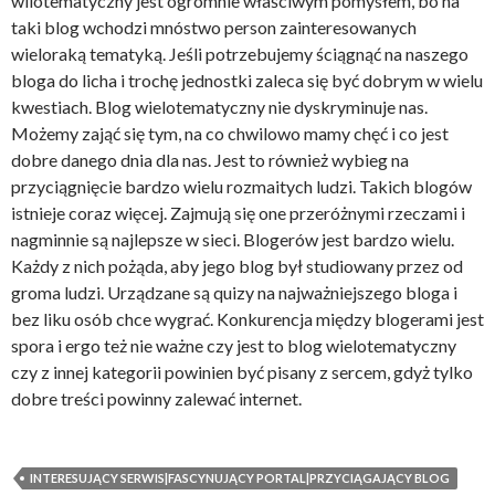
wilotematyczny jest ogromnie właściwym pomysłem, bo na
taki blog wchodzi mnóstwo person zainteresowanych
wieloraką tematyką. Jeśli potrzebujemy ściągnąć na naszego
bloga do licha i trochę jednostki zaleca się być dobrym w wielu
kwestiach. Blog wielotematyczny nie dyskryminuje nas.
Możemy zająć się tym, na co chwilowo mamy chęć i co jest
dobre danego dnia dla nas. Jest to również wybieg na
przyciągnięcie bardzo wielu rozmaitych ludzi. Takich blogów
istnieje coraz więcej. Zajmują się one przeróżnymi rzeczami i
nagminnie są najlepsze w sieci. Blogerów jest bardzo wielu.
Każdy z nich pożąda, aby jego blog był studiowany przez od
groma ludzi. Urządzane są quizy na najważniejszego bloga i
bez liku osób chce wygrać. Konkurencja między blogerami jest
spora i ergo też nie ważne czy jest to blog wielotematyczny
czy z innej kategorii powinien być pisany z sercem, gdyż tylko
dobre treści powinny zalewać internet.
INTERESUJĄCY SERWIS|FASCYNUJĄCY PORTAL|PRZYCIĄGAJĄCY BLOG