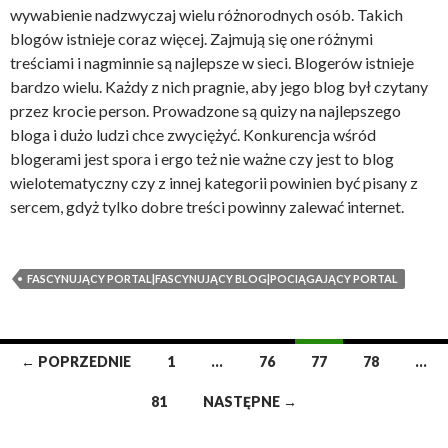
wywabienie nadzwyczaj wielu różnorodnych osób. Takich
blogów istnieje coraz więcej. Zajmują się one różnymi
treściami i nagminnie są najlepsze w sieci. Blogerów istnieje
bardzo wielu. Każdy z nich pragnie, aby jego blog był czytany
przez krocie person. Prowadzone są quizy na najlepszego
bloga i dużo ludzi chce zwyciężyć. Konkurencja wśród
blogerami jest spora i ergo też nie ważne czy jest to blog
wielotematyczny czy z innej kategorii powinien być pisany z
sercem, gdyż tylko dobre treści powinny zalewać internet.
FASCYNUJĄCY PORTAL|FASCYNUJĄCY BLOG|POCIĄGAJĄCY PORTAL
Nawigacja
← POPRZEDNIE
1
…
76
77
78
…
wpisów
81
NASTĘPNE →