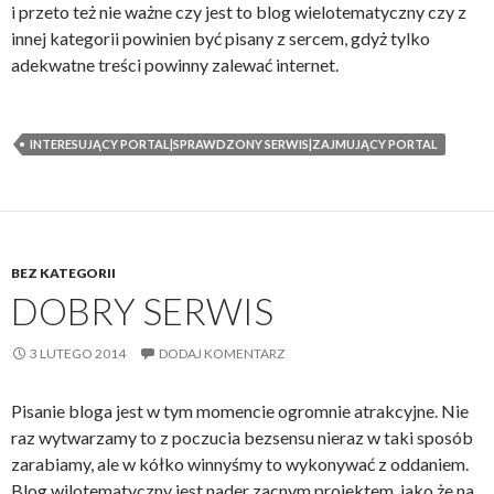
i przeto też nie ważne czy jest to blog wielotematyczny czy z
innej kategorii powinien być pisany z sercem, gdyż tylko
adekwatne treści powinny zalewać internet.
INTERESUJĄCY PORTAL|SPRAWDZONY SERWIS|ZAJMUJĄCY PORTAL
BEZ KATEGORII
DOBRY SERWIS
3 LUTEGO 2014
DODAJ KOMENTARZ
Pisanie bloga jest w tym momencie ogromnie atrakcyjne. Nie
raz wytwarzamy to z poczucia bezsensu nieraz w taki sposób
zarabiamy, ale w kółko winnyśmy to wykonywać z oddaniem.
Blog wilotematyczny jest nader zacnym projektem, jako że na