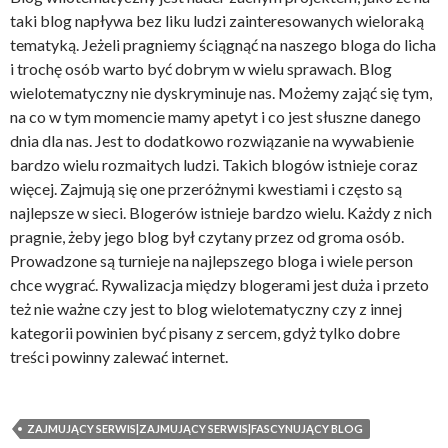
taki blog napływa bez liku ludzi zainteresowanych wieloraką
tematyką. Jeżeli pragniemy ściągnąć na naszego bloga do licha
i trochę osób warto być dobrym w wielu sprawach. Blog
wielotematyczny nie dyskryminuje nas. Możemy zająć się tym,
na co w tym momencie mamy apetyt i co jest słuszne danego
dnia dla nas. Jest to dodatkowo rozwiązanie na wywabienie
bardzo wielu rozmaitych ludzi. Takich blogów istnieje coraz
więcej. Zajmują się one przeróżnymi kwestiami i często są
najlepsze w sieci. Blogerów istnieje bardzo wielu. Każdy z nich
pragnie, żeby jego blog był czytany przez od groma osób.
Prowadzone są turnieje na najlepszego bloga i wiele person
chce wygrać. Rywalizacja między blogerami jest duża i przeto
też nie ważne czy jest to blog wielotematyczny czy z innej
kategorii powinien być pisany z sercem, gdyż tylko dobre
treści powinny zalewać internet.
ZAJMUJĄCY SERWIS|ZAJMUJĄCY SERWIS|FASCYNUJĄCY BLOG