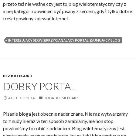
przeto też nie ważne czy jest to blog wielotematyczny czy z
innej kategorii powinien być pisany z sercem, gdyż tylko dobre
treści powinny zalewać internet.
INTERESUJĄCY SERWIS|PRZYCIĄGAJĄCY PORTAL|ZAJMUJĄCY BLOG
BEZ KATEGORII
DOBRY PORTAL
4 LUTEGO 2014
DODAJ KOMENTARZ
Pisanie bloga jest obecnie nader znane. Nie raz wytwarzamy
to z nudy nieraz w ten sposób zarabiamy, ale non stop
powinniśmy to robić z oddaniem. Blog wilotematyczny jest
niesłychanie zacnym projektem, bo na taki blog napływa do