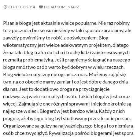
3 LUTEGO 2014
DODAJ KOMENTARZ
Pisanie bloga jest aktualnie wielce popularne. Nie raz robimy
to z poczucia bezsensu niekiedy w taki sposób zarabiamy, ale
zawżdy powinniśmy to robić z poświęceniem. Blog
wilotematyczny jest wielce adekwatnym projektem, dlatego
że na taki blog trafia do licha i trochę ludzi zainteresowanych
rozmaitą problematyką. Jeśli pragniemy ściągnąć na naszego
bloga mnóstwo osób warto być dobrym w wielu rzeczach.
Blog wielotematyczny nie ogranicza nas. Możemy zająć się
tym, na co obecnie mamy zamiar i co jest dobre danego dnia
dla nas. Jest to dodatkowo droga na przyciągnięcie
nadzwyczaj wielu rozmaitych osób. Takich blogów jest coraz
więcej. Zajmują się one różnymi sprawami i niejednokrotnie są
najlepsze w sieci. Blogerów jest bardzo wielu. Każdy z nich
pragnie, ażeby jego blog był studiowany przez krocie person.
Organizowane są quizy na najważniejszego bloga i co niemiara
osób chce zwyciężyć. Rywalizacja pośród blogerami jest spora