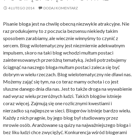
4 LUTEGO 2014
DODAJ KOMENTARZ
Pisanie bloga jest na chwilę obecną niezwykle atrakcyjne. Nie
raz produkujemy to z poczucia bezsensu niekiedy takim
sposobem zarabiamy, ale wiecznie winnyśmy to czynić z
sercem. Blog wilotematyczny jest niezmiernie adekwatnym
impulsem, skoro na taki blog wchodzi multum postaci
zainteresowanych przeróżną tematyką. Jeżeli potrzebujemy
ściągnąć na naszego bloga multum postaci zaleca się być
dobrym w wielu rzeczach. Blog wielotematyczny nie dławi nas.
Możemy zająć się tym, na co teraz mamy ochota i co jest
słuszne danego dnia dla nas. Jest to także droga na wywabienie
nad wyraz wielu przeróżnych ludzi. Takich blogów istnieje
coraz więcej. Zajmują się one rozlicznymi kwestiami i
nierzadko są najlepsze w sieci. Blogerów istnieje bardzo wielu.
Każdy z nich pragnie, by jego blog był studiowany przez
mrowie osób. Aranżowane są quizy na najważniejszego bloga i
bez liku ludzi chce zwyciężyć. Konkurencja wśród blogerami